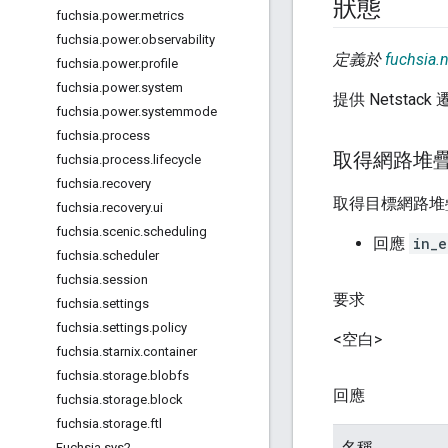
狀態
fuchsia
.
power
.
metrics
fuchsia
.
power
.
observability
定義於
fuchsia.
fuchsia
.
power
.
profile
fuchsia
.
power
.
system
提供 Netsta
fuchsia
.
power
.
systemmode
fuchsia
.
process
取得網路堆
fuchsia
.
process
.
lifecycle
fuchsia
.
recovery
取得目標網路堆
fuchsia
.
recovery
.
ui
fuchsia
.
scenic
.
scheduling
回應
in_e
fuchsia
.
scheduler
fuchsia
.
session
要求
fuchsia
.
settings
fuchsia
.
settings
.
policy
<空白>
fuchsia
.
starnix
.
container
fuchsia
.
storage
.
blobfs
回應
fuchsia
.
storage
.
block
fuchsia
.
storage
.
ftl
名稱
Fuchsia
.
sys2