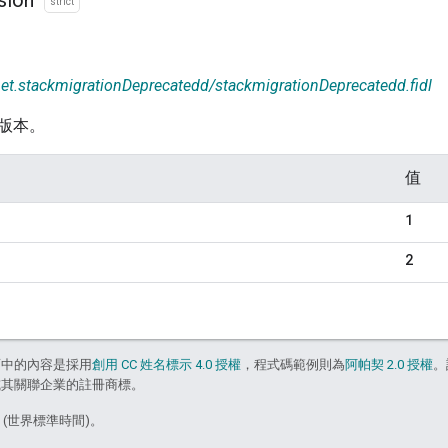
strict
net.stackmigrationDeprecatedd/stackmigrationDeprecatedd.fidl
版本。
值
1
2
面中的內容是採用
創用 CC 姓名標示 4.0 授權
，程式碼範例則為
阿帕契 2.0 授權
。
e 和/或其關聯企業的註冊商標。
8 (世界標準時間)。