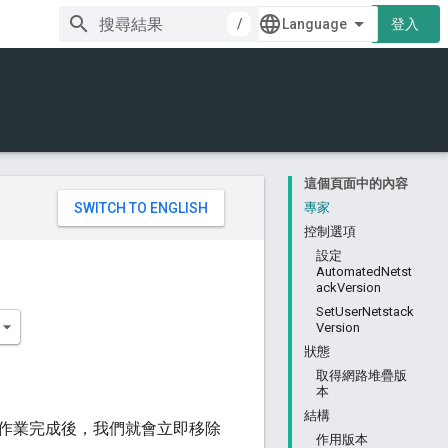
/
登入
這個頁面中的內容
。
專家
控制選項
設定
AutomatedNetst
ackVersion
SetUserNetstack
Version
狀態
取得網路堆疊版
本
結構
作業完成後，我們就會立即移除
作用版本