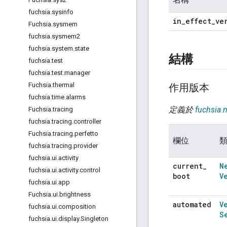
fuchsia
.
sysinfo
in
_
effect
_
ve
Fuchsia
.
sysmem
fuchsia
.
sysmem2
fuchsia
.
system
.
state
結構
fuchsia
.
test
fuchsia
.
test
.
manager
Fuchsia
.
thermal
作用版本
fuchsia
.
time
.
alarms
定義於
fuchsia.
Fuchsia
.
tracing
fuchsia
.
tracing
.
controller
Fuchsia
.
tracing
.
perfetto
欄位
fuchsia
.
tracing
.
provider
fuchsia
.
ui
.
activity
current
_
N
fuchsia
.
ui
.
activity
.
control
boot
V
fuchsia
.
ui
.
app
Fuchsia
.
ui
.
brightness
automated
V
fuchsia
.
ui
.
composition
S
fuchsia
.
ui
.
display
.
Singleton