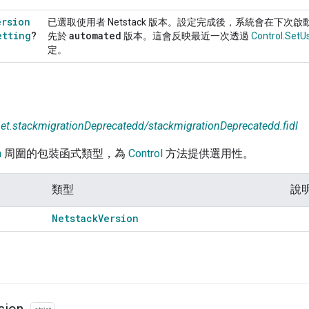
ersion
已選取使用者 Netstack 版本。設定完成後，系統會在下次
etting
?
automated
先於
版本。這會反映最近一次透過
Control.SetU
定。
net.stackmigrationDeprecatedd/stackmigrationDeprecatedd.fidl
n
周圍的包裝函式類型，為
Control
方法提供選用性。
類型
說
Netstack
Version
sion