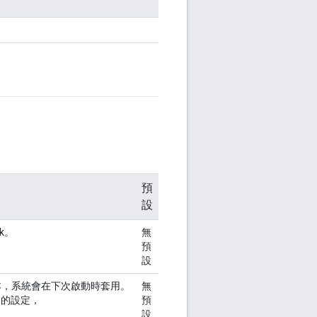
預
設
k。
無
預
設
，系統會在下次啟動時套用。
無
的設定，
預
設