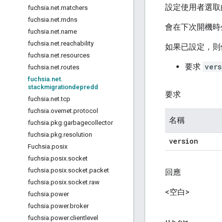
設定使用者選取
fuchsia
.
net
.
matchers
fuchsia
.
net
.
mdns
會在下次開機時
fuchsia
.
net
.
name
fuchsia
.
net
.
reachability
如果已設定，則使
fuchsia
.
net
.
resources
要求
vers
fuchsia
.
net
.
routes
fuchsia
.
net
.
stackmigrationdepredd
要求
fuchsia
.
net
.
tcp
fuchsia
.
overnet
.
protocol
名稱
fuchsia
.
pkg
.
garbagecollector
fuchsia
.
pkg
.
resolution
version
Fuchsia
.
posix
fuchsia
.
posix
.
socket
fuchsia
.
posix
.
socket
.
packet
回應
fuchsia
.
posix
.
socket
.
raw
<空白>
fuchsia
.
power
fuchsia
.
power
.
broker
fuchsia
.
power
.
clientlevel