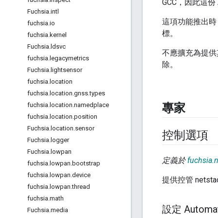
GCC，因此這份
Fuchsia
.
intl
這項功能推出時
fuchsia
.
io
標。
fuchsia
.
kernel
Fuchsia
.
ldsvc
不應擴充為提供
fuchsia
.
legacymetrics
除。
Fuchsia
.
lightsensor
fuchsia
.
location
fuchsia
.
location
.
gnss
.
types
專家
fuchsia
.
location
.
namedplace
fuchsia
.
location
.
position
Fuchsia
.
location
.
sensor
控制選項
Fuchsia
.
logger
Fuchsia
.
lowpan
定義於
fuchsia.
fuchsia
.
lowpan
.
bootstrap
fuchsia
.
lowpan
.
device
提供控管 nets
fuchsia
.
lowpan
.
thread
fuchsia
.
math
設定 Automa
Fuchsia
.
media