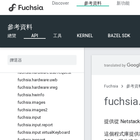
Discover
參考資料
新功能
fuchsia.hardware.spmi
fuchsia.hardware.temperature
fuchsia.hardware.trippoint
參考資料
fuchsia.hardware.ufs.phy
fuchsia.hardware.usb.dci
總覽
API
工具
KERNEL
BAZEL SDK
fuchsia.hardware.usb.descriptor
fuchsia
.
hardware
.
usb
.
endpoint
fuchsia
.
hardware
.
usb
.
phy
fuchsia
.
hardware
.
usb
.
policy
fuchsia
.
hardware
.
usb
.
request
fuchsia
.
hardware
.
uwb
Fuchsia
參考資
fuchsia
.
hardware
.
vreg
fuchsia
.
hwinfo
fuchsia
fuchsia
.
images
fuchsia
.
images2
fuchsia
.
input
提供從 Netstac
fuchsia
.
input
.
report
fuchsia
.
input
.
virtual
Keyboard
這個程式庫提供
fuchsia
.
inspect