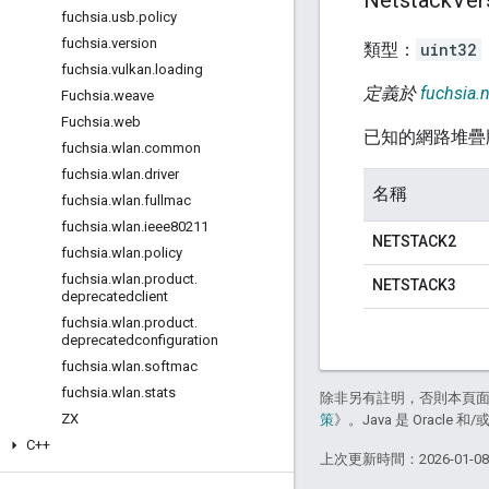
fuchsia
.
usb
.
policy
fuchsia
.
version
類型：
uint32
fuchsia
.
vulkan
.
loading
定義於
fuchsia.
Fuchsia
.
weave
Fuchsia
.
web
已知的網路堆疊
fuchsia
.
wlan
.
common
fuchsia
.
wlan
.
driver
名稱
fuchsia
.
wlan
.
fullmac
fuchsia
.
wlan
.
ieee80211
NETSTACK2
fuchsia
.
wlan
.
policy
fuchsia
.
wlan
.
product
.
NETSTACK3
deprecatedclient
fuchsia
.
wlan
.
product
.
deprecatedconfiguration
fuchsia
.
wlan
.
softmac
fuchsia
.
wlan
.
stats
除非另有註明，否則本頁
ZX
策
》。Java 是 Oracl
C++
上次更新時間：2026-01-0