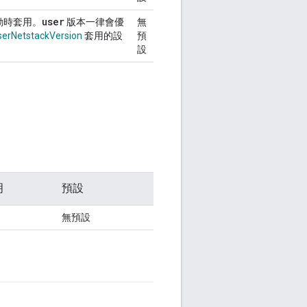
user
啟動時套用。
版本一律會優
無
serNetstackVersion
套用的設
預
設
明
預設
無預設