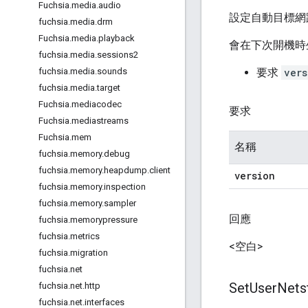
Fuchsia
.
media
.
audio
設定自動目標網
fuchsia
.
media
.
drm
Fuchsia
.
media
.
playback
會在下次開機時
fuchsia
.
media
.
sessions2
要求
vers
fuchsia
.
media
.
sounds
fuchsia
.
media
.
target
Fuchsia
.
mediacodec
要求
Fuchsia
.
mediastreams
Fuchsia
.
mem
名稱
fuchsia
.
memory
.
debug
fuchsia
.
memory
.
heapdump
.
client
version
fuchsia
.
memory
.
inspection
fuchsia
.
memory
.
sampler
回應
fuchsia
.
memorypressure
fuchsia
.
metrics
<空白>
fuchsia
.
migration
fuchsia
.
net
Set
User
Nets
fuchsia
.
net
.
http
fuchsia
.
net
.
interfaces