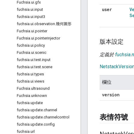
Fuchsia
.
ui
.
gfx
user
V
fuchsia
.
ui
.
input
S
fuchsia
.
ui
.
input3
fuchsia
.
ui
.
observation
.
幾何圖形
Fuchsia
.
ui
.
pointer
Fuchsia
.
ui
.
pointerinjector
版本設定
fuchsia
.
ui
.
policy
Fuchsia
.
ui
.
scenic
定義於
fuchsia.
fuchsia
.
ui
.
test
.
input
NetstackVersio
fuchsia
.
ui
.
test
.
scene
fuchsia
.
ui
.
types
fuchsia
.
ui
.
views
欄位
Fuchsia
.
ultrasound
version
Fuchsia
.
unknown
fuchsia
.
update
fuchsia
.
update
.
channel
表情符號
fuchsia
.
update
.
channelcontrol
fuchsia
.
update
.
config
fuchsia
.
url
Netstack
Ver