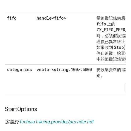
fifo
handle<fifo>
當追蹤記錄供應器
fifo
上的
ZX_FIFO_PEER_C
時，必須假設追蹤
理員已異常終止 (
Stop
如常收到
)
停止追蹤，捨棄任
中的追蹤記錄資料
categories
vector<string:100>:5000
要收集資料的追蹤
別。
新
Start
Options
定義於
fuchsia.tracing.provider/provider.fidl