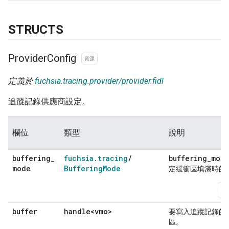
STRUCTS
Provider
Config
資源
定義於
fuchsia.tracing.provider/provider.fidl
追蹤記錄供應商設定。
欄位
類型
說明
buffering
_
fuchsia
.
tracing
/
buffering_mod
mode
Buffering
Mode
定緩衝區填滿時的
新
buffer
handle<vmo>
要寫入追蹤記錄的
區。