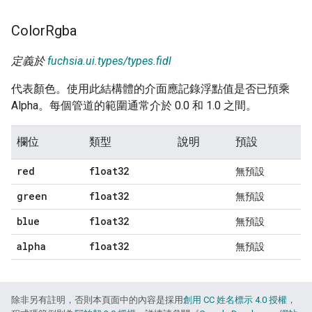
Color
Rgba
定義於
fuchsia.ui.types/types.fidl
代表顏色。使用此結構體的介面應記錄浮點值是否已預乘
Alpha。每個管道的範圍通常介於 0.0 和 1.0 之間。
欄位
類型
說明
預設
red
float32
無預設
green
float32
無預設
blue
float32
無預設
alpha
float32
無預設
除非另有註明，否則本頁面中的內容是採用
創用 CC 姓名標示 4.0 授權
，