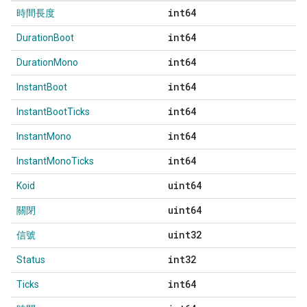
int64
時間長度
int64
DurationBoot
int64
DurationMono
int64
InstantBoot
int64
InstantBootTicks
int64
InstantMono
int64
InstantMonoTicks
uint64
Koid
uint64
關閉
uint32
信號
int32
Status
int64
Ticks