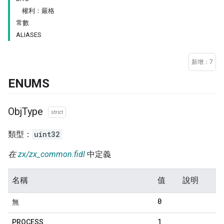
權利：嚴格
常數
ALIASES
新增：7
ENUMS
Obj
Type
strict
類型：
uint32
在
zx/zx_common.fidl
中定義
名稱
值
說明
0
無
1
PROCESS