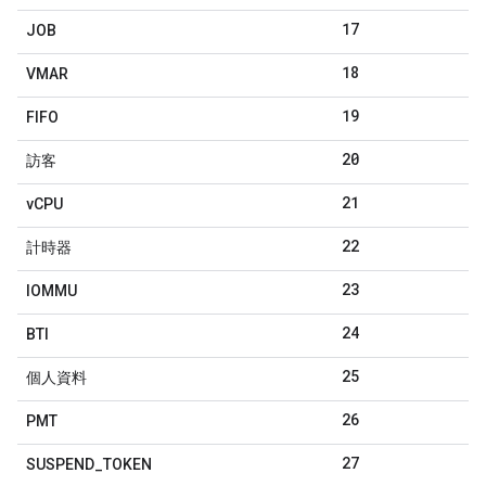
17
JOB
18
VMAR
19
FIFO
20
訪客
21
v
CPU
22
計時器
23
IOMMU
24
BTI
25
個人資料
26
PMT
27
SUSPEND
_
TOKEN