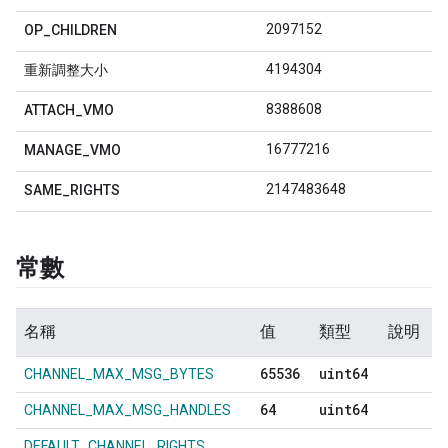
2097152
OP
_
CHILDREN
4194304
重新調整大小
8388608
ATTACH
_
VMO
16777216
MANAGE
_
VMO
2147483648
SAME
_
RIGHTS
常數
名稱
值
類型
說明
65536
uint64
CHANNEL_MAX_MSG_BYTES
64
uint64
CHANNEL_MAX_MSG_HANDLES
DEFAULT_CHANNEL_RIGHTS