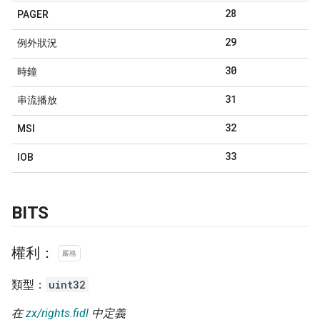
28
PAGER
29
例外狀況
30
時鐘
31
串流播放
32
MSI
33
IOB
BITS
權利：
嚴格
類型：
uint32
在
zx/rights.fidl
中定義