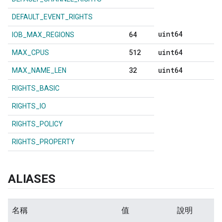
DEFAULT_EVENT_RIGHTS
uint64
64
IOB_MAX_REGIONS
512
uint64
MAX_CPUS
32
uint64
MAX_NAME_LEN
RIGHTS_BASIC
RIGHTS_IO
RIGHTS_POLICY
RIGHTS_PROPERTY
ALIASES
名稱
值
說明