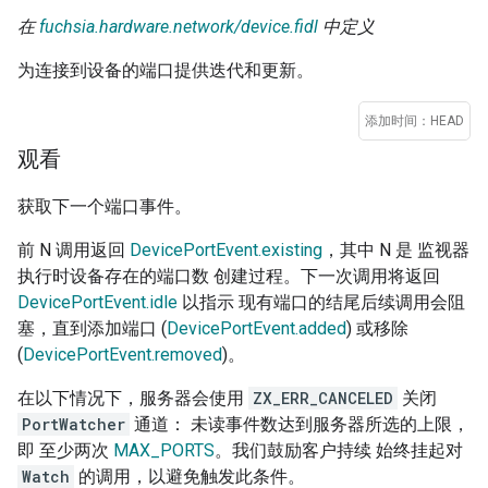
在
fuchsia.hardware.network/device.fidl
中定义
为连接到设备的端口提供迭代和更新。
添加时间：HEAD
观看
获取下一个端口事件。
前 N 调用返回
DevicePortEvent.existing
，其中 N 是 监视器
执行时设备存在的端口数 创建过程。下一次调用将返回
DevicePortEvent.idle
以指示 现有端口的结尾后续调用会阻
塞，直到添加端口 (
DevicePortEvent.added
) 或移除
(
DevicePortEvent.removed
)。
在以下情况下，服务器会使用
ZX_ERR_CANCELED
关闭
PortWatcher
通道： 未读事件数达到服务器所选的上限，
即 至少两次
MAX_PORTS
。我们鼓励客户持续 始终挂起对
Watch
的调用，以避免触发此条件。