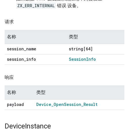
ZX_ERR_INTERNAL
错误 设备。
请求
名称
类型
session
_
name
string[64]
session
_
info
Session
Info
响应
名称
类型
payload
Device
_
Open
Session
_
Result
Device
Instance