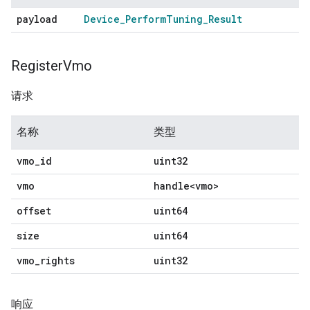
payload
Device
_
Perform
Tuning
_
Result
Register
Vmo
请求
名称
类型
vmo
_
id
uint32
vmo
handle<vmo>
offset
uint64
size
uint64
vmo
_
rights
uint32
响应