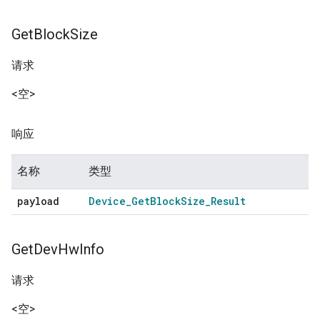
Get
Block
Size
请求
<空>
响应
名称
类型
payload
Device
_
Get
Block
Size
_
Result
Get
Dev
Hw
Info
请求
<空>