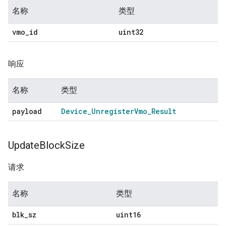
名称
类型
vmo
_
id
uint32
响应
名称
类型
payload
Device
_
Unregister
Vmo
_
Result
Update
Block
Size
请求
名称
类型
blk
_
sz
uint16