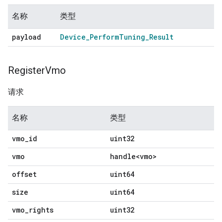
名称
类型
payload
Device
_
Perform
Tuning
_
Result
Register
Vmo
请求
名称
类型
vmo
_
id
uint32
vmo
handle<vmo>
offset
uint64
size
uint64
vmo
_
rights
uint32