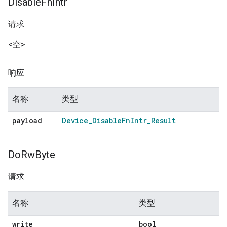
Disable
Fn
Intr
请求
<空>
响应
名称
类型
payload
Device
_
Disable
Fn
Intr
_
Result
Do
Rw
Byte
请求
名称
类型
write
bool