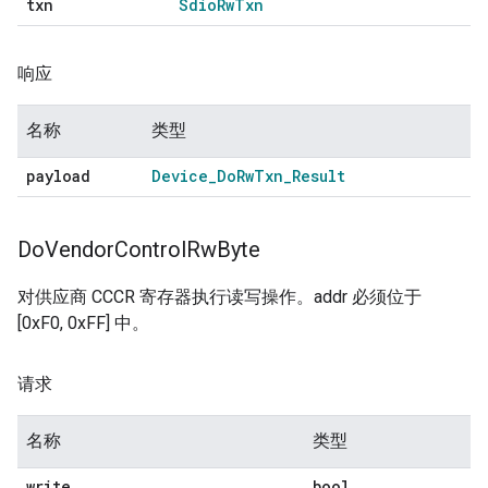
txn
Sdio
Rw
Txn
响应
名称
类型
payload
Device
_
Do
Rw
Txn
_
Result
Do
Vendor
Control
Rw
Byte
对供应商 CCCR 寄存器执行读写操作。addr 必须位于
[0xF0, 0xFF] 中。
请求
名称
类型
write
bool