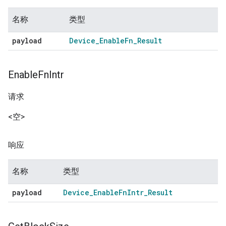
名称
类型
payload
Device
_
Enable
Fn
_
Result
Enable
Fn
Intr
请求
<空>
响应
名称
类型
payload
Device
_
Enable
Fn
Intr
_
Result