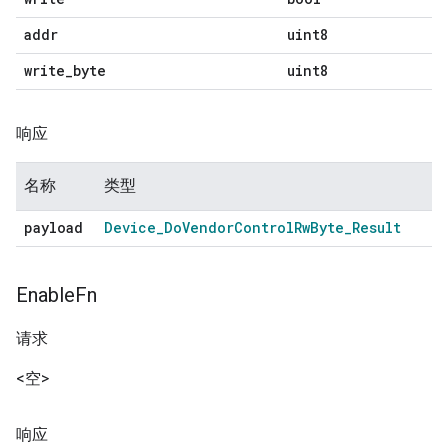
addr
uint8
write
_
byte
uint8
响应
名称
类型
payload
Device
_
Do
Vendor
Control
Rw
Byte
_
Result
Enable
Fn
请求
<空>
响应