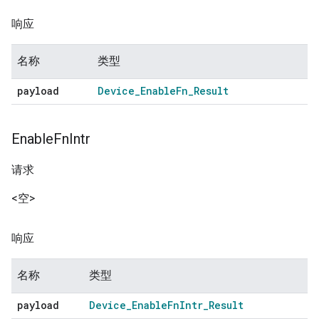
响应
名称
类型
payload
Device
_
Enable
Fn
_
Result
Enable
Fn
Intr
请求
<空>
响应
名称
类型
payload
Device
_
Enable
Fn
Intr
_
Result