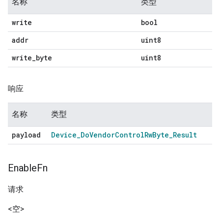
名称
类型
write
bool
addr
uint8
write
_
byte
uint8
响应
名称
类型
payload
Device
_
Do
Vendor
Control
Rw
Byte
_
Result
Enable
Fn
请求
<空>