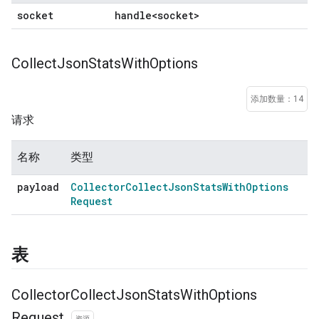
socket
handle<socket>
Collect
Json
Stats
With
Options
添加数量：14
请求
名称
类型
payload
Collector
Collect
Json
Stats
With
Options
Request
表
Collector
Collect
Json
Stats
With
Options
Request
资源