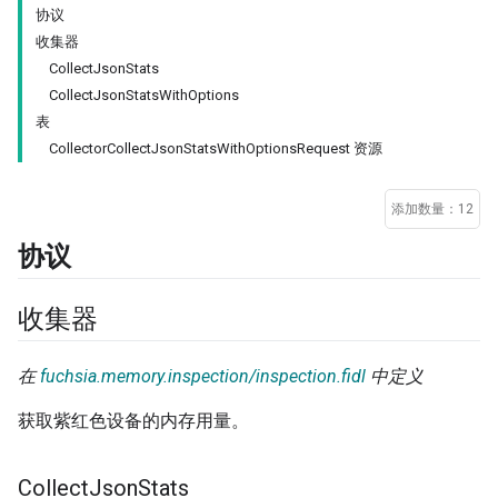
协议
收集器
CollectJsonStats
CollectJsonStatsWithOptions
表
CollectorCollectJsonStatsWithOptionsRequest 资源
添加数量：12
协议
收集器
在
fuchsia.memory.inspection/inspection.fidl
中定义
获取紫红色设备的内存用量。
Collect
Json
Stats