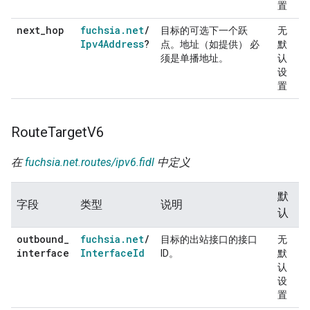
置
next
_
hop
fuchsia
.
net
/
目标的可选下一个跃
无
Ipv4Address
?
点。地址（如提供） 必
默
须是单播地址。
认
设
置
Route
Target
V6
在
fuchsia.net.routes/ipv6.fidl
中定义
默
字段
类型
说明
认
outbound
_
fuchsia
.
net
/
目标的出站接口的接口
无
interface
Interface
Id
ID。
默
认
设
置