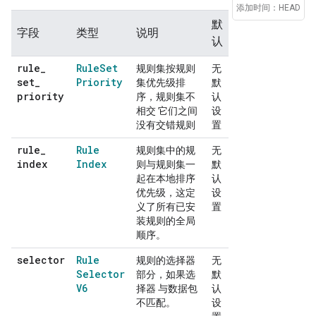
添加时间：HEAD
默
字段
类型
说明
认
rule
_
Rule
Set
规则集按规则
无
set
_
Priority
集优先级排
默
priority
序，规则集不
认
相交 它们之间
设
没有交错规则
置
rule
_
Rule
规则集中的规
无
index
Index
则与规则集一
默
起在本地排序
认
优先级，这定
设
义了所有已安
置
装规则的全局
顺序。
selector
Rule
规则的选择器
无
Selector
部分，如果选
默
V6
择器 与数据包
认
不匹配。
设