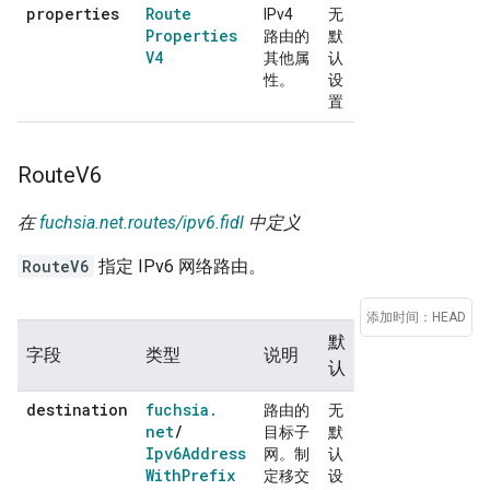
properties
Route
IPv4
无
Properties
路由的
默
V4
其他属
认
性。
设
置
Route
V6
在
fuchsia.net.routes/ipv6.fidl
中定义
RouteV6
指定 IPv6 网络路由。
添加时间：HEAD
默
字段
类型
说明
认
destination
fuchsia
.
路由的
无
net
/
目标子
默
Ipv6Address
网。制
认
With
Prefix
定移交
设