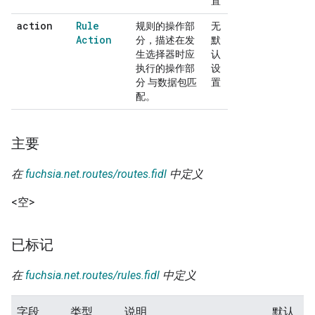
置
action
Rule
规则的操作部
无
Action
分，描述在发
默
生选择器时应
认
执行的操作部
设
分 与数据包匹
置
配。
主要
在
fuchsia.net.routes/routes.fidl
中定义
<空>
已标记
在
fuchsia.net.routes/rules.fidl
中定义
字段
类型
说明
默认