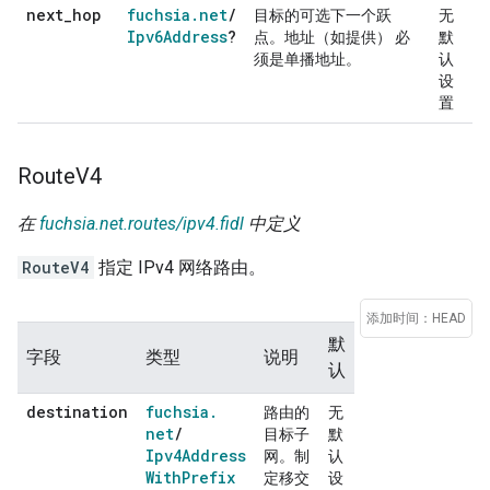
next
_
hop
fuchsia
.
net
/
目标的可选下一个跃
无
Ipv6Address
?
点。地址（如提供） 必
默
须是单播地址。
认
设
置
Route
V4
在
fuchsia.net.routes/ipv4.fidl
中定义
RouteV4
指定 IPv4 网络路由。
添加时间：HEAD
默
字段
类型
说明
认
destination
fuchsia
.
路由的
无
net
/
目标子
默
Ipv4Address
网。制
认
With
Prefix
定移交
设