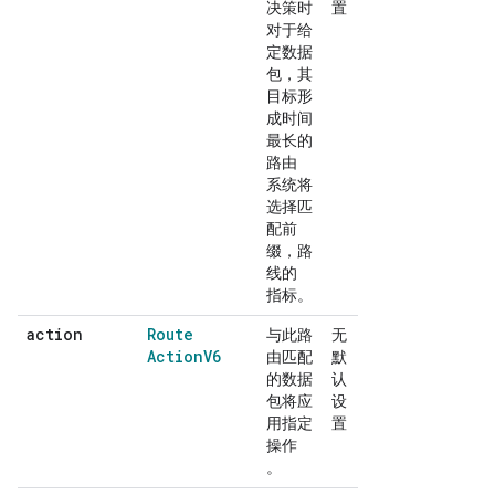
决策时
置
对于给
定数据
包，其
目标形
成时间
最长的
路由
系统将
选择匹
配前
缀，路
线的
指标。
action
Route
与此路
无
Action
V6
由匹配
默
的数据
认
包将应
设
用指定
置
操作
。