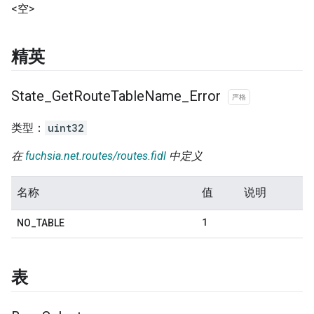
<空>
精英
State
_
Get
Route
Table
Name
_
Error
严格
类型：
uint32
在
fuchsia.net.routes/routes.fidl
中定义
名称
值
说明
1
NO
_
TABLE
表