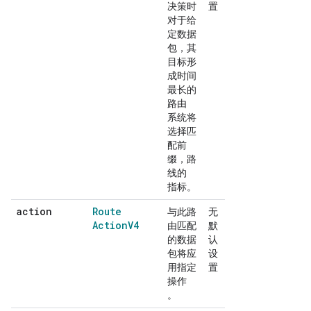
决策时
置
对于给
定数据
包，其
目标形
成时间
最长的
路由
系统将
选择匹
配前
缀，路
线的
指标。
action
Route
与此路
无
Action
V4
由匹配
默
的数据
认
包将应
设
用指定
置
操作
。