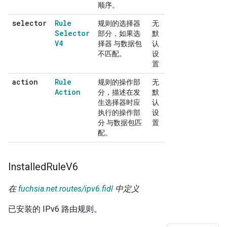
顺序。
selector
Rule
规则的选择器
无
Selector
部分，如果选
默
V4
择器 与数据包
认
不匹配。
设
置
action
Rule
规则的操作部
无
Action
分，描述在发
默
生选择器时应
认
执行的操作部
设
分 与数据包匹
置
配。
Installed
Rule
V6
在
fuchsia.net.routes/ipv6.fidl
中定义
已安装的 IPv6 路由规则。