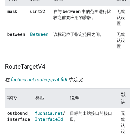
mask
uint32
between
在与
中的范围进行比
无默
较之前要应用的蒙版。
认设
置
between
Between
该标记位于指定范围之间。
无默
认设
置
Route
Target
V4
在
fuchsia.net.routes/ipv4.fidl
中定义
默
字段
类型
说明
认
outbound
_
fuchsia
.
net
/
目标的出站接口的接口
无
interface
Interface
Id
ID。
默
认
设