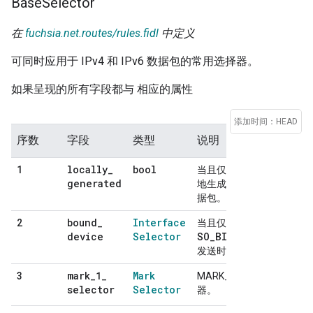
Base
Selector
在
fuchsia.net.routes/rules.fidl
中定义
可同时应用于 IPv4 和 IPv6 数据包的常用选择器。
如果呈现的所有字段都与 相应的属性
添加时间：HEAD
序数
字段
类型
说明
locally
_
bool
1
当且仅当数据包是本
generated
地生成的时才匹配数
据包。
bound
_
Interface
2
当且仅当数据包通过
device
Selector
SO_BINDTODEVICE
发送时匹配数据包。
mark
_
1
_
Mark
3
MARK_1 网域的选择
selector
Selector
器。