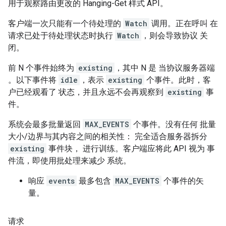
用于观察路由更改的 Hanging-Get 样式 API。
客户端一次只能有一个待处理的
Watch
调用。正在呼叫 在
请求已处于待处理状态时执行
Watch
，则会导致协议 关
闭。
前 N 个事件始终为
existing
，其中 N 是 当协议服务器端
。以下事件将
idle
，表示
existing
个事件。此时，客
户已经观看了 状态，并且永远不会再观察到
existing
事
件。
系统会最多批量返回
MAX_EVENTS
个事件。没有任何 批量
大小/边界与其内容之间的相关性： 完全适合服务器拆分
existing
事件块， 进行训练。客户端应将此 API 视为 事
件流，即使用批处理来减少 系统。
响应
events
最多包含
MAX_EVENTS
个事件的矢
量。
请求