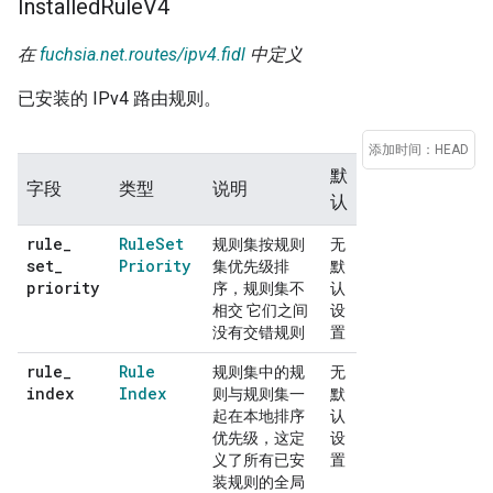
Installed
Rule
V4
在
fuchsia.net.routes/ipv4.fidl
中定义
已安装的 IPv4 路由规则。
添加时间：HEAD
默
字段
类型
说明
认
rule
_
Rule
Set
规则集按规则
无
set
_
Priority
集优先级排
默
priority
序，规则集不
认
相交 它们之间
设
没有交错规则
置
rule
_
Rule
规则集中的规
无
index
Index
则与规则集一
默
起在本地排序
认
优先级，这定
设
义了所有已安
置
装规则的全局