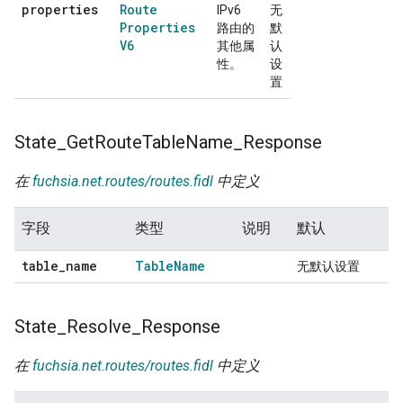
properties
Route
IPv6
无
Properties
路由的
默
V6
其他属
认
性。
设
置
State
_
Get
Route
Table
Name
_
Response
在
fuchsia.net.routes/routes.fidl
中定义
字段
类型
说明
默认
table
_
name
Table
Name
无默认设置
State
_
Resolve
_
Response
在
fuchsia.net.routes/routes.fidl
中定义