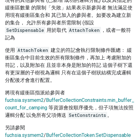
現有的其他參與者 (已新增 成功的邏輯分配) 以及其指定的
緩衝區數量 的限制「失敗」結果表示新參與者 無法滿足使
用現有緩衝區集合和 其已加入的參與者。如要改為建立新
的集合， 允許所有參與者所需限制 (假設
SetDispensable
用於取代
AttachToken
，或者一般符
記為
使用
AttachToken
建立的符記會執行限制條件匯總： 緩
衝區集合中目前生效的所有限制條件，再加上 考慮附加的
符記，以及附加在 且並非本身是附加的符記 這個子樹下還
有更深層的子樹視為邏輯 只有在這個子樹狀結構完成邏輯
分配後才會進行配置。
將現有緩衝區指派給參與者
fuchsia.sysmem2
/
BufferCollectionConstraints.min_buffer_
count_for_camping
等資源會按順序優先，但子項無法按照
邏輯分配 以免所有父項傳送
SetConstraints
。
另請參閱
fuchsia.sysmem2
/
BufferCollectionToken.SetDispensable