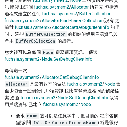
這會設定所有
fuchsia.sysmem2
/
Node
上的偵錯用戶端資
訊 隨後由這個
fuchsia.sysmem2
/
Allocator
所建立 包括透
過程式建立的任何
fuchsia.sysmem2
/
BufferCollection
fuchsia.sysmem2
/
Allocator.BindSharedCollection
(沒有 之
前對
fuchsia.sysmem2
/
Allocator.SetDebugClientInfo
的呼
叫， 這些
BufferCollection
的初始偵錯用戶端資訊與
產生
BufferCollection
的憑證。
您之後可以為每個
Node
覆寫這項資訊。 傳送
fuchsia.sysmem2
/
Node.SetDebugClientInfo
。
每傳送一次
fuchsia.sysmem2
/
Allocator.SetDebugClientInfo
Allocator
是最有效率的做法
fuchsia.sysmem2
/
Node
會
至少包含一些偵錯用戶端資訊 也比單獨傳送相同的偵錯檔
案 透過
fuchsia.sysmem2
/
Node.SetDebugClientInfo
取得
用戶端資訊 已建立
fuchsia.sysmem2
/
Node
。
要求
name
這可以是任意字串，但目前的 程序名稱
(請參閱
fsl::GetCurrentProcessName
) 就是很好