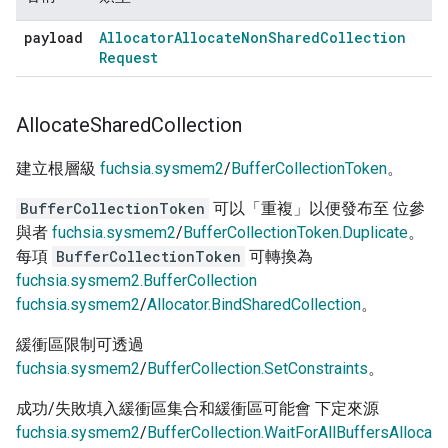
payload
Allocator
Allocate
Non
Shared
Collection
Request
Allocate
Shared
Collection
建立根層級
fuchsia.sysmem2
/
BufferCollectionToken
。
BufferCollectionToken
可以「重複」以便發布至 位參
與者
fuchsia.sysmem2
/
BufferCollectionToken.Duplicate
。
每項
BufferCollectionToken
可轉換為
fuchsia.sysmem2.BufferCollection
fuchsia.sysmem2
/
Allocator.BindSharedCollection
。
緩衝區限制可透過
fuchsia.sysmem2
/
BufferCollection.SetConstraints
。
成功/失敗填入緩衝區集合和緩衝區可能會 下定來源
fuchsia.sysmem2
/
BufferCollection.WaitForAllBuffersAlloca