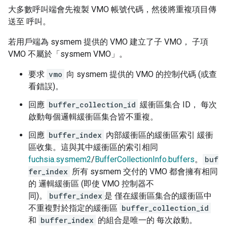
大多數呼叫端會先複製 VMO 帳號代碼，然後將重複項目傳
送至 呼叫。
若用戶端為 sysmem 提供的 VMO 建立了子 VMO， 子項
VMO 不屬於「sysmem VMO」。
要求
vmo
向 sysmem 提供的 VMO 的控制代碼 (或查
看錯誤)。
回應
buffer_collection_id
緩衝區集合 ID， 每次
啟動每個邏輯緩衝區集合皆不重複。
回應
buffer_index
內部緩衝區的緩衝區索引 緩衝
區收集。這與其中緩衝區的索引相同
fuchsia.sysmem2
/
BufferCollectionInfo.buffers
。
buf
fer_index
所有 sysmem 交付的 VMO 都會擁有相同
的 邏輯緩衝區 (即使 VMO 控制器不
同)。
buffer_index
是 僅在緩衝區集合的緩衝區中
不重複對於指定的緩衝區
buffer_collection_id
和
buffer_index
的組合是唯一的 每次啟動。