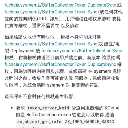
fuchsia.sysmem2
/
BufferCollectionToken.DuplicateSync
或
fuchsia.sysmem2
/
BufferCollectionToken.Sync
(或任何其他
雙向的雙向關係) FIDL 訊息)。用戶端信任權杖來源時 要提
供實際權杖，通常不需要在 以及偵錯
如果驗證失敗但有時失敗， 權杖本身可能未呼叫
fuchsia.sysmem2
/
BufferCollectionToken.Sync
或 建立/複
製 Deployment 後
fuchsia.sysmem2
/
BufferCollection.Sync
權杖，在將權杖傳送至目前用戶端之前。新版本 讓原始碼
fuchsia.sysmem2
/
BufferCollectionToken.DuplicateSync
權
杖，因為該呼叫內建同步步驟。或緩衝區 在 sysmem 處理
此呼叫之前，收集作業可能會失敗 伺服器，當緩衝區收集
失敗時，系統會清除 sysmem 對 相關聯的符記
這個呼叫不會對任何權杖產生影響。
要求
token_server_koid
管道伺服器端的 KOid 可
能是 BufferCollectionToken 管道您可以取得 透過
zx_object_get_info
ZX_INFO_HANDLE_BASIC