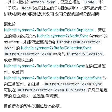
，其中 相對於
AttachToken
，已建立權杖「
Node
」和
「子項」
Node
(在已建立的子樹狀結構中，但不屬於此 子
樹狀結構) 參與限制及其父項 父項分配或邏輯分配期間
類似於
fuchsia.sysmem2
/
BufferCollectionToken.Duplicate
， 新建
立的權杖必須設為
fuchsia.sysmem2
/
Node.Sync
Symem 的
sysmem，才能傳遞新憑證給
BindSharedCollection
。
Sync
的
fuchsia.sysmem2
/
BufferCollection.Sync
BufferCollectionToken
轉換為
BufferCollection
。
或者 新權杖上的
fuchsia.sysmem2
/
BufferCollectionToken.Sync
能夠正常運
作。或使用
fuchsia.sysmem2
/
BufferCollectionToken.DuplicateSync
能
夠正常運作。如往常，
BufferCollectionToken.Sync
可以在
BufferCollectionToken.Duplicate
訊息已透過
新的 建立權杖，並透過 單程票。
目前所有的資料表欄位皆為必填。