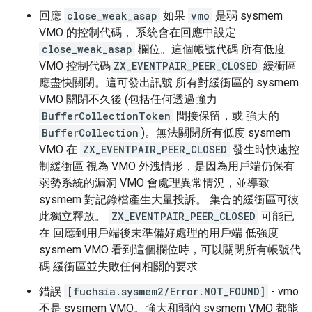
回應
close_weak_asap
如果
vmo
是弱 sysmem
VMO 的控制代碼， 系統會在回應中設定
close_weak_asap
欄位。這個帳號代碼 所有低度
VMO 控制代碼
ZX_EVENTPAIR_PEER_CLOSED
緩衝區
應盡快關閉。這可發出訊號 所有對緩衝區的 sysmem
VMO 關閉不久後 (包括任何透過強力
BufferCollectionToken
間接保留，或 強大的
BufferCollection
)。無法關閉所有低度 sysmem
VMO 在
ZX_EVENTPAIR_PEER_CLOSED
發生時快速控
制緩衝區 視為 VMO 外洩情形，是因為用戶端仍保有
弱勢系統的漏洞 VMO 會處理異常情況，並導致
sysmem 對記錄檔產生大量投訴。 集合的緩衝區可彼
此獨立釋放。
ZX_EVENTPAIR_PEER_CLOSED
可能已
在 回應到用戶端後未準備好處理的用戶端 低強度
sysmem VMO 看到這個欄位時，可以關閉所有帳號代
碼 緩衝區並失敗任何相關的要求
錯誤
[fuchsia.sysmem2/Error.NOT_FOUND]
- vmo
不是 sysmem VMO。強大和弱的 sysmem VMO 都能