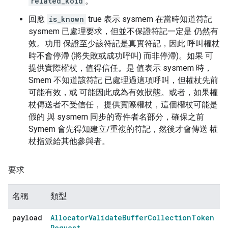
related_koid
。
回應
is_known
true 表示 sysmem 在當時知道符記
sysmem 已處理要求，但並不保證符記一定是 仍然有
效。功用 保證至少該符記是真實符記，因此 呼叫權杖
時不會停滯 (將失敗或成功呼叫) 而非停滯)。如果 可
提供實際權杖，值得信任。是 值表示 sysmem 時，
Smem 不知道該符記 已處理過這項呼叫，但權杖先前
可能有效，或 可能因此成為有效狀態。或者，如果權
杖傳送者不受信任， 提供實際權杖，這個權杖可能是
假的 與 sysmem 同步的寄件者名部分，確保之前
Symem 會先得知建立/重複的符記，然後才會傳送 權
杖指派給其他參與者。
要求
名稱
類型
payload
Allocator
Validate
Buffer
Collection
Token
Request