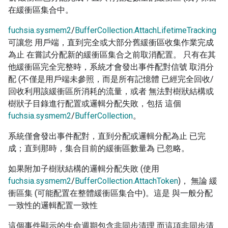
在緩衝區集合中。
fuchsia.sysmem2
/
BufferCollection.AttachLifetimeTracking
可讓您 用戶端，直到完全或大部分舊緩衝區收集作業完成
為止 在嘗試分配新的緩衝區集合之前取消配置。 只有在其
他緩衝區完全完整時，系統才會發出事件配對信號 取消分
配 (不僅是用戶端未參照，而是所有記憶體 已經完全回收/
回收利用該緩衝區所消耗的流量，或者 無法對樹狀結構或
樹狀子目錄進行配置或邏輯分配失敗，包括 這個
fuchsia.sysmem2
/
BufferCollection
。
系統僅會發出事件配對，直到分配或邏輯分配為止 已完
成；直到那時，集合目前的緩衝區數量為 已忽略。
如果附加子樹狀結構的邏輯分配失敗 (使用
fuchsia.sysmem2
/
BufferCollection.AttachToken
)， 無論 緩
衝區集 (可能配置在整體緩衝區集合中)。這是 與一般分配
一致性的邏輯配置一致性
這個事件顯示的生命週期包含非同步清理 而這項非同步清