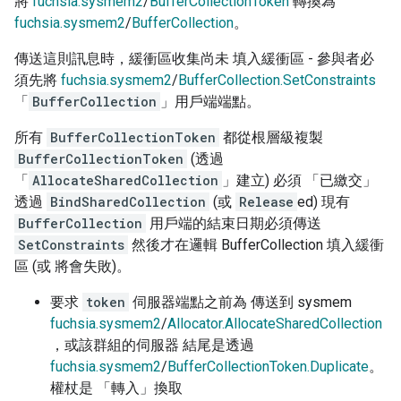
將
fuchsia.sysmem2
/
BufferCollectionToken
轉換為
fuchsia.sysmem2
/
BufferCollection
。
傳送這則訊息時，緩衝區收集尚未 填入緩衝區 - 參與者必
須先將
fuchsia.sysmem2
/
BufferCollection.SetConstraints
「
BufferCollection
」用戶端端點。
所有
BufferCollectionToken
都從根層級複製
BufferCollectionToken
(透過
「
AllocateSharedCollection
」建立) 必須 「已繳交」
透過
BindSharedCollection
(或
Release
ed) 現有
BufferCollection
用戶端的結束日期必須傳送
SetConstraints
然後才在邏輯 BufferCollection 填入緩衝
區 (或 將會失敗)。
要求
token
伺服器端點之前為 傳送到 sysmem
fuchsia.sysmem2
/
Allocator.AllocateSharedCollection
，或該群組的伺服器 結尾是透過
fuchsia.sysmem2
/
BufferCollectionToken.Duplicate
。
權杖是 「轉入」換取