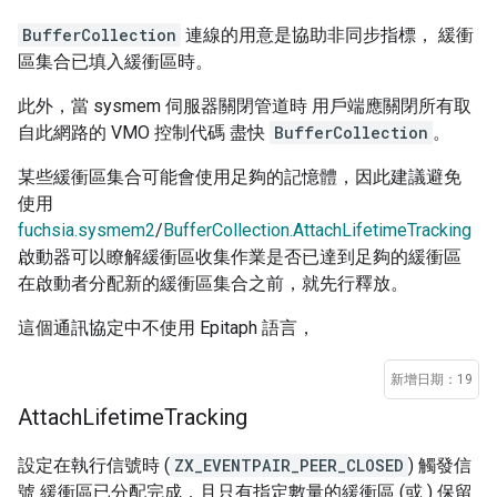
BufferCollection
連線的用意是協助非同步指標， 緩衝
區集合已填入緩衝區時。
此外，當 sysmem 伺服器關閉管道時 用戶端應關閉所有取
自此網路的 VMO 控制代碼 盡快
BufferCollection
。
某些緩衝區集合可能會使用足夠的記憶體，因此建議避免
使用
fuchsia.sysmem2
/
BufferCollection.AttachLifetimeTracking
啟動器可以瞭解緩衝區收集作業是否已達到足夠的緩衝區
在啟動者分配新的緩衝區集合之前，就先行釋放。
這個通訊協定中不使用 Epitaph 語言，
新增日期：19
Attach
Lifetime
Tracking
設定在執行信號時 (
ZX_EVENTPAIR_PEER_CLOSED
) 觸發信
號 緩衝區已分配完成，且只有指定數量的緩衝區 (或 ) 保留