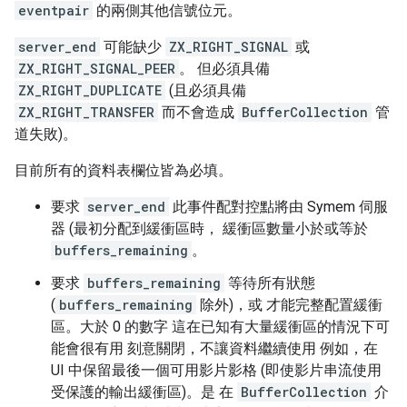
eventpair
的兩側其他信號位元。
server_end
可能缺少
ZX_RIGHT_SIGNAL
或
ZX_RIGHT_SIGNAL_PEER
。 但必須具備
ZX_RIGHT_DUPLICATE
(且必須具備
ZX_RIGHT_TRANSFER
而不會造成
BufferCollection
管
道失敗)。
目前所有的資料表欄位皆為必填。
要求
server_end
此事件配對控點將由 Symem 伺服
器 (最初分配到緩衝區時， 緩衝區數量小於或等於
buffers_remaining
。
要求
buffers_remaining
等待所有狀態
(
buffers_remaining
除外)，或 才能完整配置緩衝
區。大於 0 的數字 這在已知有大量緩衝區的情況下可
能會很有用 刻意關閉，不讓資料繼續使用 例如，在
UI 中保留最後一個可用影片影格 (即使影片串流使用
受保護的輸出緩衝區)。是 在
BufferCollection
介