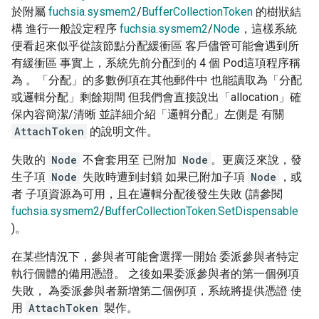
於附屬
fuchsia.sysmem2
/
BufferCollectionToken
的樹狀結
構 進行一般設定程序
fuchsia.sysmem2
/
Node
，這樣系統
便看起來似乎從該節點分配緩衝區 客戶儘管可能會遇到所
有緩衝區 事實上，系統先前分配到的 4 個 Pod這項程序稱
為 。「分配」的多數例項在其他郵件中 也能讀取為「分配
或邏輯分配」剩餘期間 但我們會直接說出「allocation」確
保內容簡潔/清晰 並詳細介紹「邏輯分配」左側是 有關
AttachToken
的說明文件。
失敗的
Node
不會套用至 已附加
Node
。更廣泛來說，發
生子項
Node
失敗時遭到封鎖 如果已附加子項
Node
，或
者 子項資源為可用，且在邏輯分配後發生失敗 (請參閱
fuchsia.sysmem2
/
BufferCollectionToken.SetDispensable
)。
在某些情況下，參與者可能會選擇一開始 委派參與者特定
執行個體的備用憑證。 之後如果委派參與者的第一個例項
失敗， 為委派參與者新增第二個例項，系統將提供憑證 使
用
AttachToken
製作。