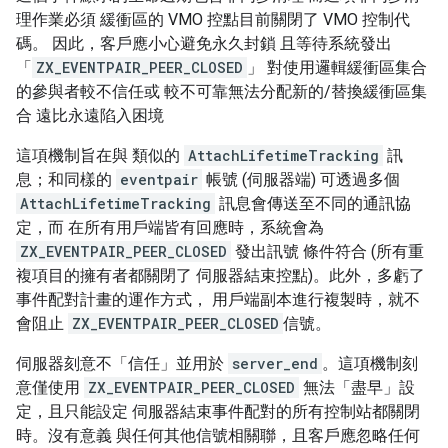
理作業必須 緩衝區的 VMO 控點目前關閉了 VMO 控制代
碼。 因此，客戶應小心避免永久封鎖 且等待系統發出
「
ZX_EVENTPAIR_PEER_CLOSED
」 對使用邏輯緩衝區集合
的參與者較不信任或 較不可靠無法分配新的/替換緩衝區集
合 遠比永遠陷入困境
這項機制旨在與 類似的
AttachLifetimeTracking
訊
息；和同樣的
eventpair
帳號 (伺服器端) 可透過多個
AttachLifetimeTracking
訊息會傳送至不同的通訊協
定，而 在所有用戶端皆有回應時，系統會為
ZX_EVENTPAIR_PEER_CLOSED
發出訊號 條件符合 (所有重
複項目的擁有者都關閉了 伺服器結束控點)。此外，多虧了
事件配對計畫的運作方式， 用戶端副本進行複製時，就不
會阻止
ZX_EVENTPAIR_PEER_CLOSED
信號。
伺服器刻意不「信任」並用於
server_end
。這項機制刻
意僅使用
ZX_EVENTPAIR_PEER_CLOSED
無法「盡早」設
定，且只能設定 伺服器結束事件配對的所有控制站都關閉
時。沒有意義 與任何其他信號相關聯，且客戶應忽略任何