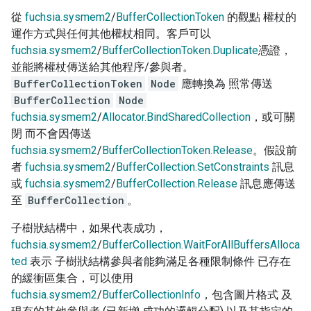
從
fuchsia.sysmem2
/
BufferCollectionToken
的觀點 權杖的
運作方式與任何其他權杖相同。客戶可以
fuchsia.sysmem2
/
BufferCollectionToken.Duplicate
憑證，
並能將權杖傳送給其他程序/參與者。
BufferCollectionToken
Node
應轉換為 照常傳送
BufferCollection
Node
fuchsia.sysmem2
/
Allocator.BindSharedCollection
，或可關
閉 而不會因傳送
fuchsia.sysmem2
/
BufferCollectionToken.Release
。假設前
者
fuchsia.sysmem2
/
BufferCollection.SetConstraints
訊息
或
fuchsia.sysmem2
/
BufferCollection.Release
訊息應傳送
至
BufferCollection
。
子樹狀結構中，如果代表成功，
fuchsia.sysmem2
/
BufferCollection.WaitForAllBuffersAlloca
ted
表示 子樹狀結構參與者能夠滿足各種限制條件 已存在
的緩衝區集合，可以使用
fuchsia.sysmem2
/
BufferCollectionInfo
，包含圖片格式 及