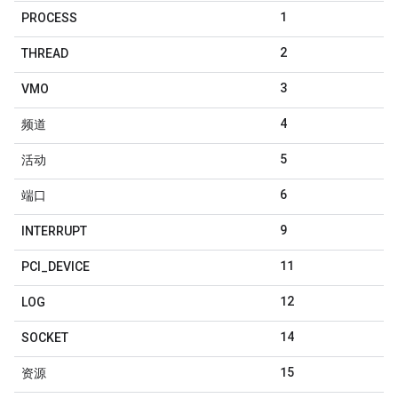
1
PROCESS
2
THREAD
3
VMO
4
频道
5
活动
6
端口
9
INTERRUPT
11
PCI
_
DEVICE
12
LOG
14
SOCKET
15
资源