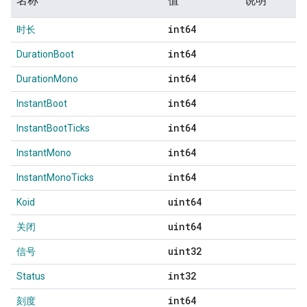
名称
值
说明
int64
时长
int64
DurationBoot
int64
DurationMono
int64
InstantBoot
int64
InstantBootTicks
int64
InstantMono
int64
InstantMonoTicks
uint64
Koid
uint64
关闭
uint32
信号
int32
Status
int64
刻度