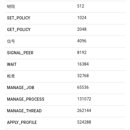
512
销毁
1024
SET
_
POLICY
2048
GET
_
POLICY
4096
信号
8192
SIGNAL
_
PEER
16384
WAIT
32768
检查
65536
MANAGE
_
JOB
131072
MANAGE
_
PROCESS
262144
MANAGE
_
THREAD
524288
APPLY
_
PROFILE