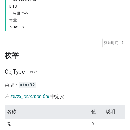
BITS
权限严格
常量
ALIASES
添加时间：7
枚举
Obj
Type
strict
类型：
uint32
在
zx/zx_common.fidl
中定义
名称
值
说明
0
无