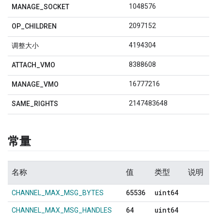
1048576
MANAGE
_
SOCKET
2097152
OP
_
CHILDREN
4194304
调整大小
8388608
ATTACH
_
VMO
16777216
MANAGE
_
VMO
2147483648
SAME
_
RIGHTS
常量
名称
值
类型
说明
65536
uint64
CHANNEL_MAX_MSG_BYTES
64
uint64
CHANNEL_MAX_MSG_HANDLES