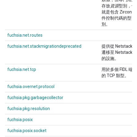
存放
資源
型別，也
就是包含 Zircon 物
件控制代碼的型
別。
fuchsia.net.routes
fuchsia.net.stackmigrationdeprecated
提供從 Netstack2
遷移至 Netstack3
的設施。
fuchsia.net.tcp
用於多個 FIDL 端點
的 TCP 類型。
fuchsia.overnet.protocol
fuchsia.pkg.garbagecollector
fuchsia.pkg.resolution
fuchsia.posix
fuchsia.posix.socket