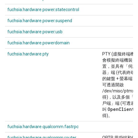
fuchsia.hardware.power.statecontrol
fuchsia.hardware.power.suspend
fuchsia.hardware.power.usb
fuchsia.hardware.powerdomain
fuchsia.hardware.pty
PTY (虛擬終端機)
會模擬終端機裝
置，並具有「伺服
器」端 (代表終端
的鍵盤 + 螢幕端，
可透過開啟
/dev/misc/ptmx 
得)，以及多個「
戶端」端 (可透過
Open
Client
叫
得)。
fuchsia.hardware.qualcomm.fastrpc
fuchsia.hardware.qualcomm.router
QRTR 用戶端和伺