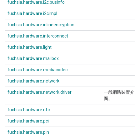
fuchsia.hardware.i2c.businfo
fuchsia.hardware.i2cimpl
fuchsia.hardware.inlineencryption
fuchsia.hardware.interconnect
fuchsia.hardware.light
fuchsia.hardware.mailbox
fuchsia.hardware.mediacodec
fuchsia.hardware.network
fuchsia.hardware.network.driver
一般網路裝置介
面。
fuchsia.hardware.nfc
fuchsia.hardware.pci
fuchsia.hardware.pin