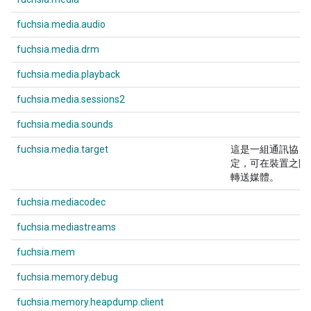
fuchsia.media.audio
fuchsia.media.drm
fuchsia.media.playback
fuchsia.media.sessions2
fuchsia.media.sounds
fuchsia.media.target
這是一組通訊協
定，可在裝置之間
轉送媒體。
fuchsia.mediacodec
fuchsia.mediastreams
fuchsia.mem
fuchsia.memory.debug
fuchsia.memory.heapdump.client