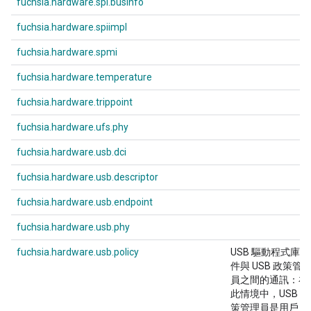
fuchsia.hardware.spi.businfo
fuchsia.hardware.spiimpl
fuchsia.hardware.spmi
fuchsia.hardware.temperature
fuchsia.hardware.trippoint
fuchsia.hardware.ufs.phy
fuchsia.hardware.usb.dci
fuchsia.hardware.usb.descriptor
fuchsia.hardware.usb.endpoint
fuchsia.hardware.usb.phy
fuchsia.hardware.usb.policy
USB 驅動程式庫元
件與 USB 政策管
員之間的通訊：在
此情境中，USB 政
策管理員是用戶