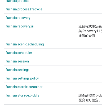
fuchsia.process
fuchsia.process.lifecycle
fuchsia.recovery
fuchsia.recovery.ui
這個程式庫定義了
與 Recovery UI 元
通訊的介面
fuchsia.scenic.scheduling
fuchsia.scheduler
fuchsia.session
fuchsia.settings
fuchsia.settings.policy
fuchsia.starnix.container
fuchsia.storage.blobfs
讓產品控管 blobbf
覆寫偏好設定。