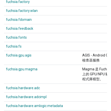
fuchsia.factory
fuchsia.factory.wlan
fuchsia.fdomain
fuchsia.feedback
fuchsia.fonts
fuchsia.fs
fuchsia.gpu.agis
AGIS - Android GP
檢查器服務
fuchsia.gpu.magma
Magma 是 Fuchsi
上的 GPU/NPU 驅
程式庫模型。
fuchsia.hardware.adc
fuchsia.hardware.adcimpl
fuchsia.hardware.amlogic.metadata