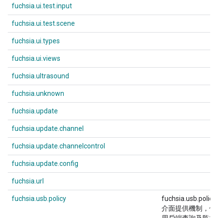
fuchsia.ui.test.input
fuchsia.ui.test.scene
fuchsia.ui.types
fuchsia.ui.views
fuchsia.ultrasound
fuchsia.unknown
fuchsia.update
fuchsia.update.channel
fuchsia.update.channelcontrol
fuchsia.update.config
fuchsia.url
fuchsia.usb.policy
fuchsia.usb.policy
介面提供機制，供