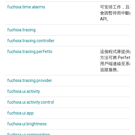
fuchsia.time.alarms
可安排工作，且不
會因暫停而中斷的
API。
fuchsia.tracing
fuchsia.tracing.controller
fuchsia.tracing.perfetto
這個程式庫提供的
方法可將 Perfetto
用戶端連線至系統
追蹤服務。
fuchsia.tracing.provider
fuchsia.ui.activity
fuchsia.ui.activity.control
fuchsia.ui.app
fuchsia.ui.brightness
fuchsia.ui.composition