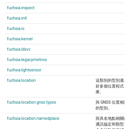
fuchsia.inspect
fuchsia.intl
fuchsia.io
fuchsia.kernel
fuchsia.ldsvc
fuchsia.legacymetrics
fuchsia.lightsensor
fuchsia.location
這類別的型別適用
於多個位置程式
庫。
fuchsia.location.gnss.types
與 GNSS 位置相關
的型別。
fuchsia.location.namedplace
與具名地點相關的
通訊協定和類型。