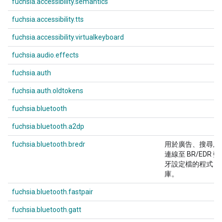
fuchsia.accessibility.semantics
fuchsia.accessibility.tts
fuchsia.accessibility.virtualkeyboard
fuchsia.audio.effects
fuchsia.auth
fuchsia.auth.oldtokens
fuchsia.bluetooth
fuchsia.bluetooth.a2dp
fuchsia.bluetooth.bredr
用於廣告、搜尋及
連線至 BR/EDR 藍
牙設定檔的程式
庫。
fuchsia.bluetooth.fastpair
fuchsia.bluetooth.gatt