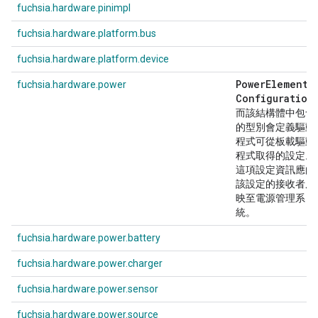
fuchsia.hardware.pinimpl
fuchsia.hardware.platform.bus
fuchsia.hardware.platform.device
Power
Element
fuchsia.hardware.power
Configuration
而該結構體中包含
的型別會定義驅動
程式可從板載驅動
程式取得的設定。
這項設定資訊應由
該設定的接收者反
映至電源管理系
統。
fuchsia.hardware.power.battery
fuchsia.hardware.power.charger
fuchsia.hardware.power.sensor
fuchsia.hardware.power.source