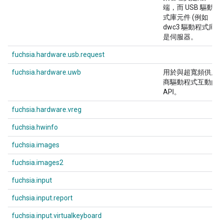
端，而 USB 驅動
式庫元件 (例如
dwc3 驅動程式庫)
是伺服器。
fuchsia.hardware.usb.request
fuchsia.hardware.uwb
用於與超寬頻供應
商驅動程式互動的
API。
fuchsia.hardware.vreg
fuchsia.hwinfo
fuchsia.images
fuchsia.images2
fuchsia.input
fuchsia.input.report
fuchsia.input.virtualkeyboard