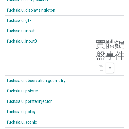
fuchsia.ui.display.singleton
fuchsia.ui.gfx
fuchsia.ui.input
實體鍵
fuchsia.ui.input3
盤事件
fuchsia.ui.observation.geometry
fuchsia.ui.pointer
fuchsia.ui.pointerinjector
fuchsia.ui.policy
fuchsia.ui.scenic