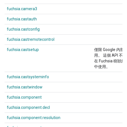
fuchsia.camera3
fuchsia.castauth
fuchsia.castconfig
fuchsia.castremotecontrol
fuchsia.castsetup
僅限 Google 內部
用。 這個 API 不得
在 Fuchsia 樹狀結
中使用。
fuchsia.castsysteminfo
fuchsia.castwindow
fuchsia.component
fuchsia.component.decl
fuchsia.component.resolution